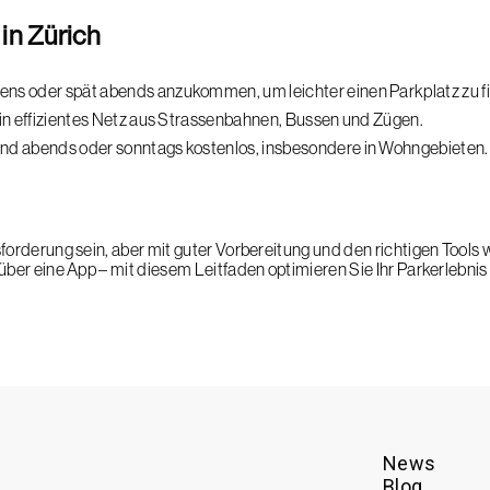
 in Zürich
ens oder spät abends anzukommen, um leichter einen Parkplatz zu f
 ein effizientes Netz aus Strassenbahnen, Bussen und Zügen.
ind abends oder sonntags kostenlos, insbesondere in Wohngebieten.
forderung sein, aber mit guter Vorbereitung und den richtigen Tools w
g über eine App – mit diesem Leitfaden optimieren Sie Ihr Parkerleb
News
Blog