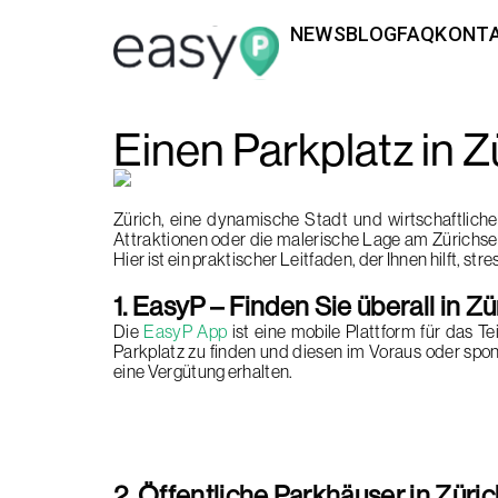
NEWS
BLOG
FAQ
KONT
Einen Parkplatz in Z
Zürich, eine dynamische Stadt und wirtschaftliche
Attraktionen oder die malerische Lage am Zürichsee.
Hier ist ein praktischer Leitfaden, der Ihnen hilft, stre
1. EasyP – Finden Sie überall in Z
Die
EasyP App
ist eine mobile Plattform für das T
Parkplatz zu finden und diesen im Voraus oder spon
eine Vergütung erhalten.
2. Öffentliche Parkhäuser in Züri