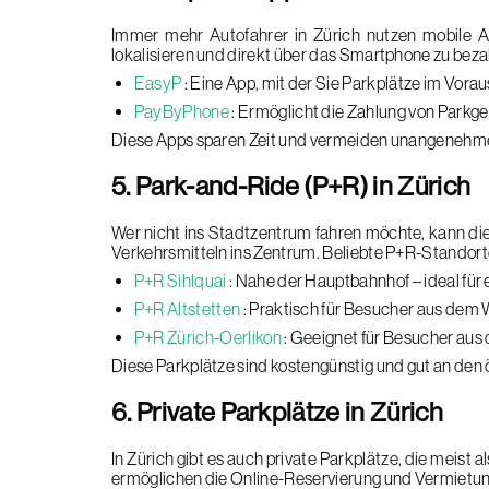
Immer mehr Autofahrer in Zürich nutzen mobile Ap
lokalisieren und direkt über das Smartphone zu beza
EasyP
: Eine App, mit der Sie Parkplätze im Vorau
PayByPhone
: Ermöglicht die Zahlung von Parkg
Diese Apps sparen Zeit und vermeiden unangenehm
5. Park-and-Ride (P+R) in Zürich
Wer nicht ins Stadtzentrum fahren möchte, kann di
Verkehrsmitteln ins Zentrum. Beliebte P+R-Standort
P+R Sihlquai
: Nahe der Hauptbahnhof – ideal für 
P+R Altstetten
: Praktisch für Besucher aus dem 
P+R Zürich-Oerlikon
: Geeignet für Besucher aus
Diese Parkplätze sind kostengünstig und gut an den
6. Private Parkplätze in Zürich
In Zürich gibt es auch private Parkplätze, die meist 
ermöglichen die Online-Reservierung und Vermietung 