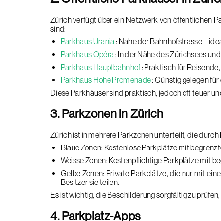
Zürich verfügt über ein Netzwerk von öffentlichen P
sind:
Parkhaus Urania
: Nahe der Bahnhofstrasse – idea
Parkhaus Opéra
: In der Nähe des Zürichsees und
Parkhaus Hauptbahnhof
: Praktisch für Reisend
Parkhaus Hohe Promenade
: Günstig gelegen fü
Diese Parkhäuser sind praktisch, jedoch oft teuer un
3. Parkzonen in Zürich
Zürich ist in mehrere Parkzonen unterteilt, die dur
Blaue Zonen: Kostenlose Parkplätze mit begrenzte
Weisse Zonen: Kostenpflichtige Parkplätze mit begr
Gelbe Zonen: Private Parkplätze, die nur mit ei
Besitzer sie teilen.
Es ist wichtig, die Beschilderung sorgfältig zu prüfe
4. Parkplatz-Apps