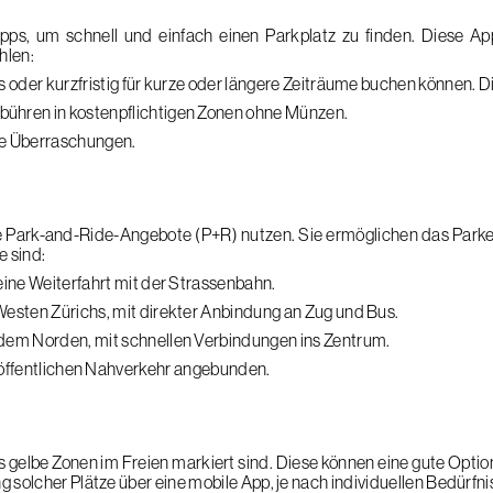
ps, um schnell und einfach einen Parkplatz zu finden. Diese Ap
hlen:
s oder kurzfristig für kurze oder längere Zeiträume buchen können. Di
ebühren in kostenpflichtigen Zonen ohne Münzen.
e Überraschungen.
e Park-and-Ride-Angebote (P+R) nutzen. Sie ermöglichen das Parken
e sind:
eine Weiterfahrt mit der Strassenbahn.
Westen Zürichs, mit direkter Anbindung an Zug und Bus.
 dem Norden, mit schnellen Verbindungen ins Zentrum.
 öffentlichen Nahverkehr angebunden.
als gelbe Zonen im Freien markiert sind. Diese können eine gute Option
solcher Plätze über eine mobile App, je nach individuellen Bedürfni