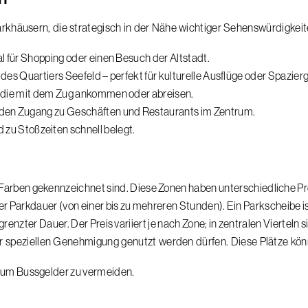
arkhäusern, die strategisch in der Nähe wichtiger Sehenswürdigkeit
l für Shopping oder einen Besuch der Altstadt.
 des Quartiers Seefeld – perfekt für kulturelle Ausflüge oder Spazie
e, die mit dem Zug ankommen oder abreisen.
r den Zugang zu Geschäften und Restaurants im Zentrum.
d zu Stoßzeiten schnell belegt.
ch Farben gekennzeichnet sind. Diese Zonen haben unterschiedliche 
r Parkdauer (von einer bis zu mehreren Stunden). Ein Parkscheibe is
enzter Dauer. Der Preis variiert je nach Zone; in zentralen Vierteln 
ner speziellen Genehmigung genutzt werden dürfen. Diese Plätze kö
n, um Bussgelder zu vermeiden.