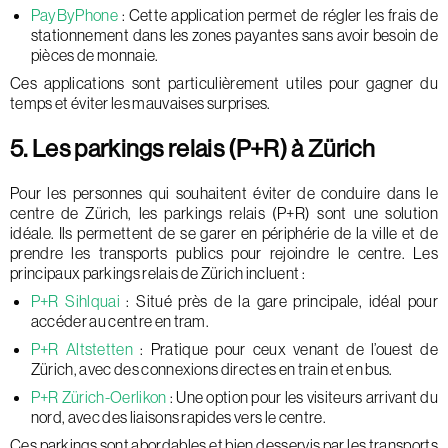
PayByPhone
: Cette application permet de régler les frais de
stationnement dans les zones payantes sans avoir besoin de
pièces de monnaie.
Ces applications sont particulièrement utiles pour gagner du
temps et éviter les mauvaises surprises.
5. Les parkings relais (P+R) à Zürich
Pour les personnes qui souhaitent éviter de conduire dans le
centre de Zürich, les parkings relais (P+R) sont une solution
idéale. Ils permettent de se garer en périphérie de la ville et de
prendre les transports publics pour rejoindre le centre. Les
principaux parkings relais de Zürich incluent :
P+R Sihlquai
: Situé près de la gare principale, idéal pour
accéder au centre en tram.
P+R Altstetten
: Pratique pour ceux venant de l’ouest de
Zürich, avec des connexions directes en train et en bus.
P+R Zürich-Oerlikon
: Une option pour les visiteurs arrivant du
nord, avec des liaisons rapides vers le centre.
Ces parkings sont abordables et bien desservis par les transports